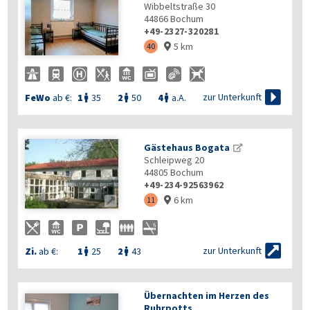
Wibbeltstraße 30
44866
Bochum
+49-2327-320281
5 km
40


zur Unterkunft
FeWo
ab €:
1
35
2
50
4
a.A.



Gästehaus Bogata
Schleipweg 20
44805
Bochum
+49-234-92563962
6 km

11


zur Unterkunft
Zi.
ab €:
1
25
2
43


Übernachten im Herzen des
Ruhrpotts