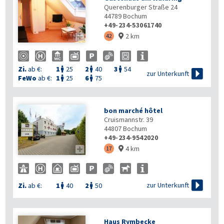
Querenburger Straße 24
44789
Bochum
+49-234-53061740
2 km

42

Zi.
ab €:
1
25
2
40
3
54




zur Unterkunft
FeWo
ab €:
1
25
6
75


bon marché hôtel
Cruismannstr. 39
44807
Bochum
+49-234-9542020
4 km

17


zur Unterkunft
Zi.
ab €:
1
40
2
50


Haus Rymbecke