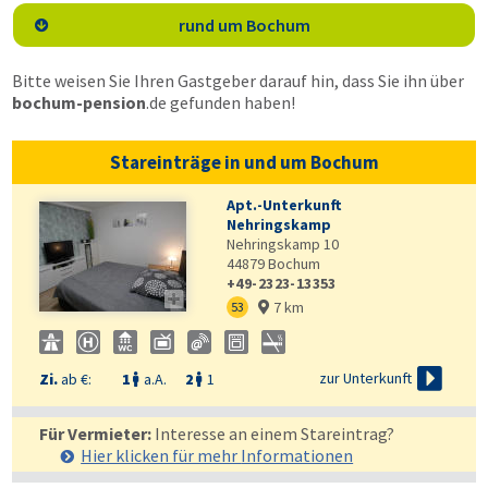
rund um Bochum

Bitte weisen Sie Ihren Gastgeber darauf hin, dass Sie ihn über
bochum-pension
.de
gefunden haben!
Stareinträge in und um Bochum
Apt.-Unterkunft
Nehringskamp
Nehringskamp 10
44879
Bochum
+49-2323-13353

7 km
53


zur Unterkunft
Zi.
ab €:
1
a.A.
2
1


Für Vermieter:
Interesse an einem Stareintrag?
Hier klicken für mehr
Informationen