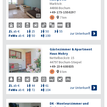
Marktstr.
44866
Bochum
+49-175-1550297

7 km
52

Zi.
ab €:
1
25
2
50
3
55




zur Unterkunft
FeWo
ab €:
2
50
4
100


Gästezimmer & Apartment
Haus Mokry
Nettelbeckstr. 15
44797
Bochum-Stiepel
+49-234-680835

8 km
37

Zi.
ab €:
1
44
2
61



zur Unterkunft
FeWo
ab €:
2
72
4
104


DK - Monteurzimmer und