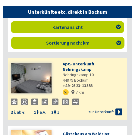
Unterkünfte etc. direkt in Bochum
Kartenansicht

Sortierung nach: km

Apt.-Unterkunft
Nehringskamp
Nehringskamp 10
44879
Bochum
+49-2323-13353

7 km
53


zur Unterkunft
Zi.
ab €:
1
a.A.
2
1


Gästehaus am Waldring