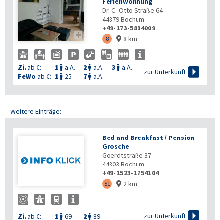
Ferienwohnung
Dr.-C.-Otto Straße 64
44879
Bochum
+49-173-5884009

8 km
8

Zi.
ab €:
1
a.A.
2
a.A.
3
a.A.




zur Unterkunft
FeWo
ab €:
1
25
7
a.A.


Weitere Einträge:
Bed and Breakfast / Pension
Grosche
Goerdtstraße 37
44803
Bochum
+49-1523-1754104
2 km
51


zur Unterkunft
Zi.
ab €:
1
69
2
89

