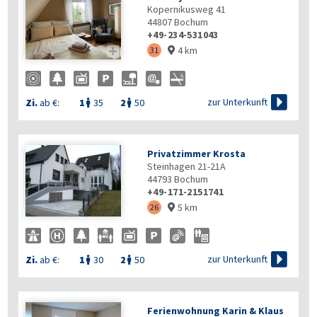
Kopernikusweg 41
44807
Bochum
+49-234-531043
4 km

31


zur Unterkunft
Zi.
ab €:
1
35
2
50


Privatzimmer Krosta
Steinhagen 21-21A
44793
Bochum
+49-171-2151741
5 km
26


zur Unterkunft
Zi.
ab €:
1
30
2
50


Ferienwohnung Karin & Klaus