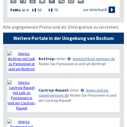

zur Unterkunft
FeWo
ab €:
1
50
3
70


Alle angegebenen Preise sind als Untergrenze zu verstehen.
Weitere Portale in der Umgebung von Bochum
Bottrop:
Unter
www.bottrop-pension.de
finden Sie Pensionen in und um Bottrop!
Castrop-Rauxel:
Unter
www.castrop-
rauxel-pension.de
finden Sie Pensionen in und
um Castrop-Rauxel!