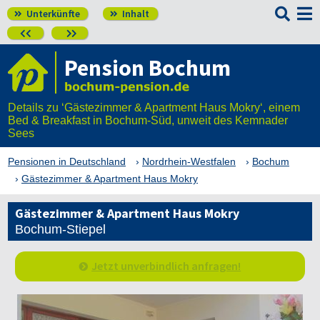

Unterkünfte
Inhalt




Pension Bochum
Details zu ‘Gästezimmer & Apartment Haus Mokry‘, einem
Bed & Breakfast in Bochum-Süd, unweit des Kemnader
Sees
Pensionen in Deutschland
Nordrhein-Westfalen
Bochum
Gästezimmer & Apartment Haus Mokry
Gästezimmer & Apartment Haus Mokry
Bochum-Stiepel
Jetzt unverbindlich anfragen!